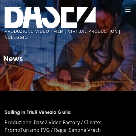
Skip
BASE2
to
VIDEO
the
FACTORY
content
PRODUZIONE VIDEO | FILM | VIRTUAL PRODUCTION |
NOLEGGIO
News
Sailing in Friuli Venezia Giulia
Produzione: Base2 Video Factory / Cliente:
PromoTurismo FVG / Regia: Simone Vrech