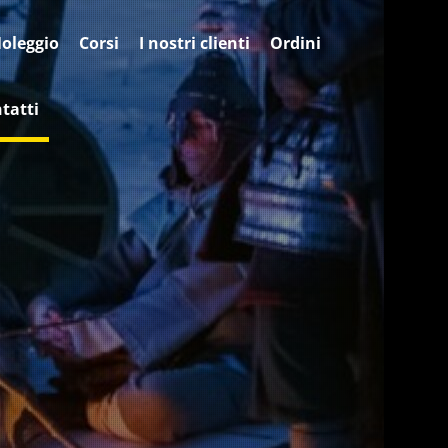
oleggio
Corsi
I nostri clienti
Ordini
tatti