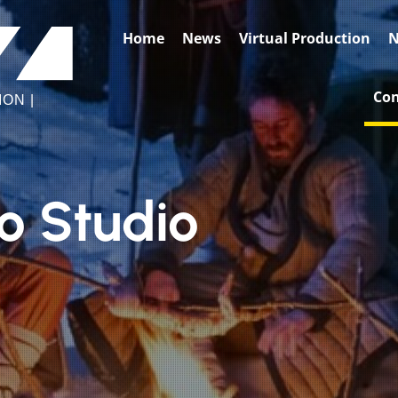
BASE2
Home
News
Virtual Production
N
VIDEO
FACTORY
Con
ON |
zo Studio