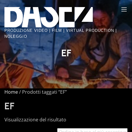
Skip
BASE2
to
VIDEO
the
FACTORY
content
PRODUZIONE VIDEO | FILM | VIRTUAL PRODUCTION |
NOLEGGIO
EF
Home
/ Prodotti taggati “EF”
EF
Visualizzazione del risultato