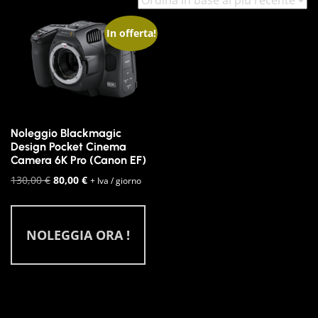
In offerta!
Noleggio Blackmagic
Design Pocket Cinema
Camera 6K Pro (Canon EF)
Il
Il
130,00
€
80,00
€
+ Iva / giorno
prezzo
prezzo
originale
attuale
era:
è:
NOLEGGIA ORA !
130,00 €.
80,00 €.