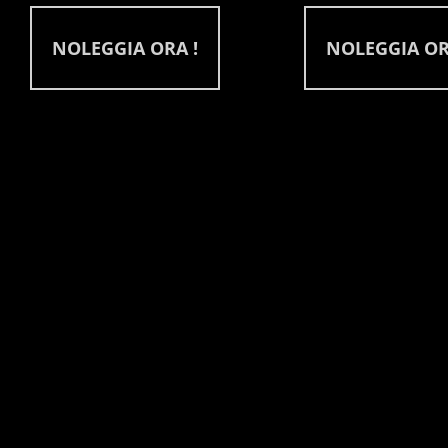
originale
attuale
originale
attu
era:
è:
era:
è:
NOLEGGIA ORA !
NOLEGGIA OR
300,00 €.
250,00 €.
450,00 €.
399,