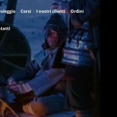
oleggio
Corsi
I nostri clienti
Ordini
tatti