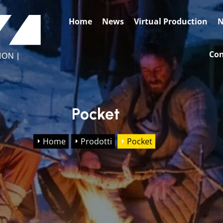
BASE2
Home
News
Virtual Production
N
VIDEO
FACTORY
Con
ON |
Pocket
Home
Prodotti
Pocket