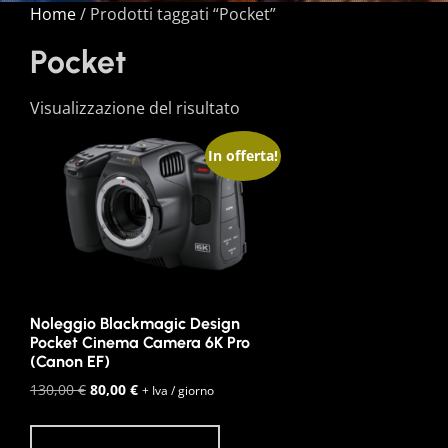
Home
/ Prodotti taggati “Pocket”
Pocket
Visualizzazione del risultato
In offerta!
Noleggio Blackmagic Design
Pocket Cinema Camera 6K Pro
(Canon EF)
Il
Il
130,00
€
80,00
€
+ Iva / giorno
prezzo
prezzo
originale
attuale