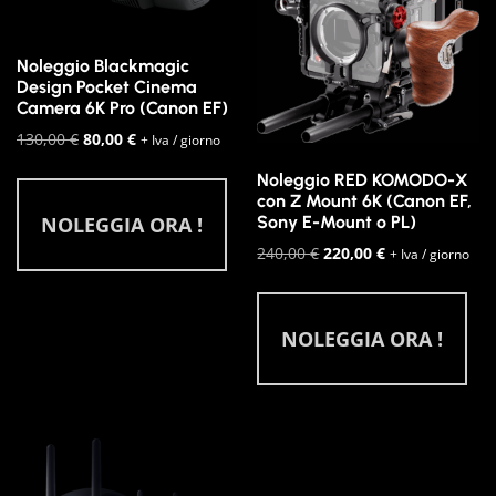
Noleggio Blackmagic
Design Pocket Cinema
Camera 6K Pro (Canon EF)
Il
Il
130,00
€
80,00
€
+ Iva / giorno
prezzo
prezzo
Noleggio RED KOMODO-X
originale
attuale
con Z Mount 6K (Canon EF,
era:
è:
NOLEGGIA ORA !
Sony E-Mount o PL)
130,00 €.
80,00 €.
Il
Il
240,00
€
220,00
€
+ Iva / giorno
prezzo
prezzo
originale
attuale
era:
è:
NOLEGGIA ORA !
240,00 €.
220,00 €.