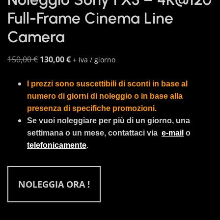
Full-Frame Cinema Line
Camera
Il
Il
150,00
€
130,00
€
+ Iva / giorno
prezzo
prezzo
originale
attuale
I prezzi sono suscettibili di sconti in base al
era:
è:
numero di giorni di noleggio o in base alla
150,00 €.
130,00 €.
presenza di specifiche promozioni.
Se vuoi noleggiare per più di un giorno, una
settimana o un mese, contattaci via
e-mail
o
telefonicamente
.
NOLEGGIA ORA !