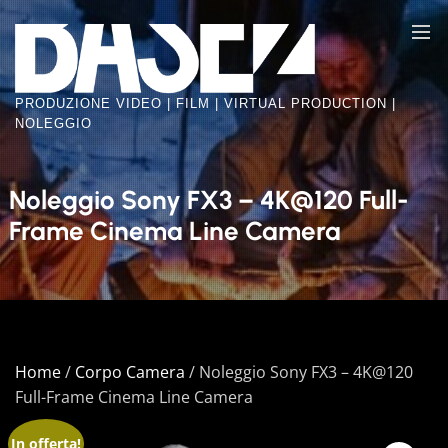
Skip
BASE2
to
VIDEO
the
FACTORY
content
PRODUZIONE VIDEO | FILM | VIRTUAL PRODUCTION |
NOLEGGIO
Noleggio Sony FX3 – 4K@120 Full-
Frame Cinema Line Camera
Home
/
Corpo Camera
/ Noleggio Sony FX3 – 4K@120
Full-Frame Cinema Line Camera
In offerta!