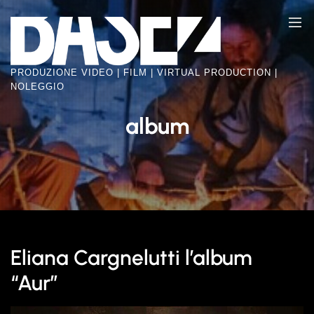
Skip
BASE2
to
VIDEO
the
FACTORY
content
PRODUZIONE VIDEO | FILM | VIRTUAL PRODUCTION |
NOLEGGIO
album
Eliana Cargnelutti l’album
“Aur”