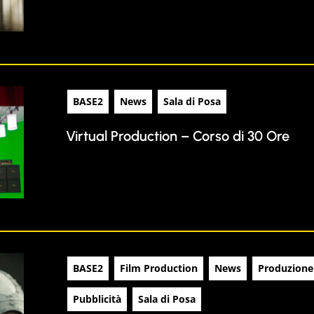
BASE2
News
Sala di Posa
Virtual Production – Corso di 30 Ore
BASE2
Film Production
News
Produzione
Pubblicità
Sala di Posa