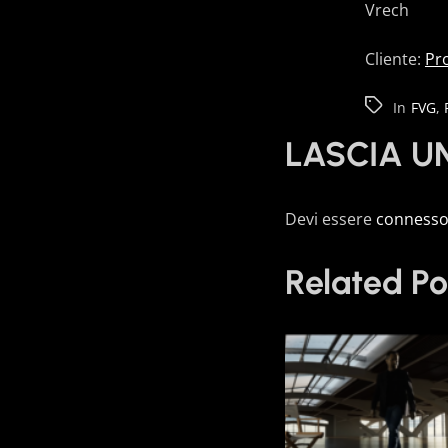
Vrech
Cliente:
Pr
In
FVG
,
LASCIA 
Devi essere
conness
Related Po