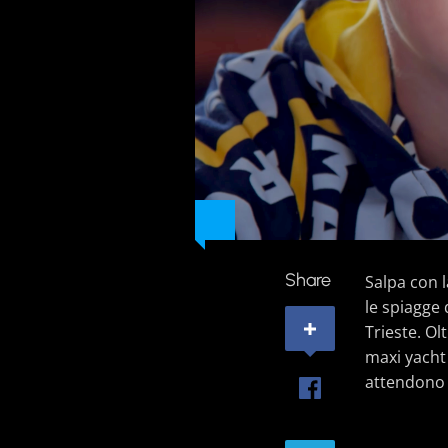
Share
Salpa con l
le spiagge 
Trieste. Ol
maxi yacht 
attendono p