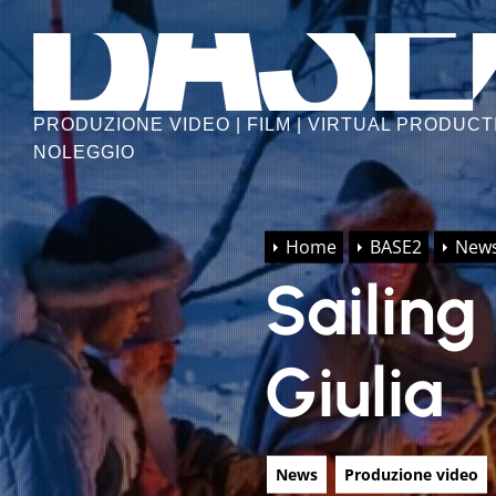
Skip
to
the
content
PRODUZIONE VIDEO | FILM | VIRTUAL PRODUCTI
NOLEGGIO
Home
BASE2
New
Sailing 
Giulia
News
Produzione video