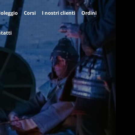
oleggio
Corsi
I nostri clienti
Ordini
tatti