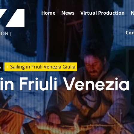
BASE2
Home
News
Virtual Production
N
VIDEO
FACTORY
Con
ON |
s
Sailing in Friuli Venezia Giulia
in Friuli Venezia