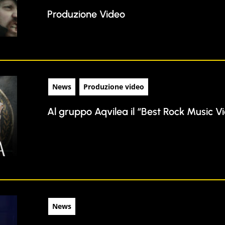
Produzione Video
News
Produzione video
Al gruppo Aqvilea il “Best Rock Music V
News