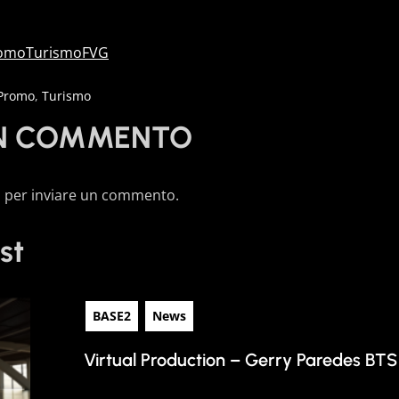
omoTurismoFVG
Promo
,
Turismo
UN COMMENTO
o
per inviare un commento.
st
BASE2
News
Virtual Production – Gerry Paredes BTS