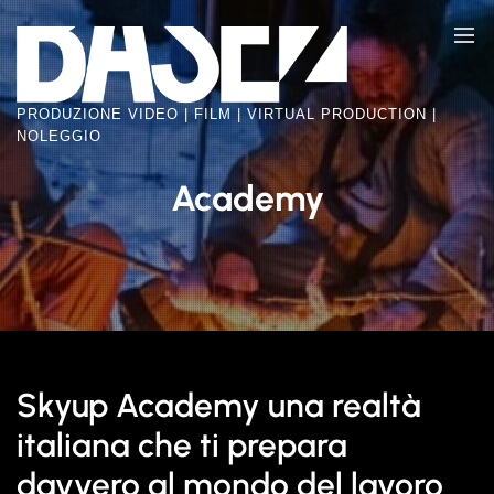
Skip
BASE2
to
VIDEO
the
FACTORY
content
PRODUZIONE VIDEO | FILM | VIRTUAL PRODUCTION |
NOLEGGIO
Academy
Skyup Academy una realtà
italiana che ti prepara
davvero al mondo del lavoro