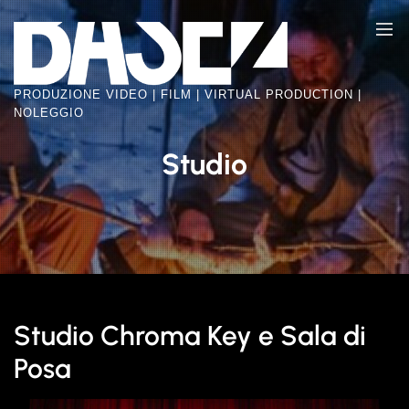
Skip
BASE2
to
VIDEO
the
FACTORY
content
PRODUZIONE VIDEO | FILM | VIRTUAL PRODUCTION |
NOLEGGIO
Studio
Studio Chroma Key e Sala di
Posa