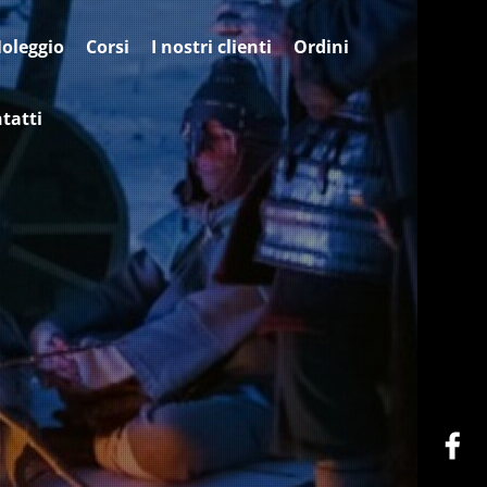
oleggio
Corsi
I nostri clienti
Ordini
tatti