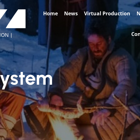
BASE2
Home
News
Virtual Production
N
VIDEO
FACTORY
Con
ON |
system