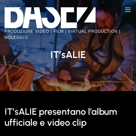
Skip
BASE2
to
VIDEO
the
FACTORY
content
PRODUZIONE VIDEO | FILM | VIRTUAL PRODUCTION |
NOLEGGIO
IT’sALIE
IT’sALIE presentano l’album
ufficiale e video clip