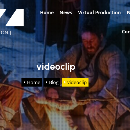
BASE2
Home
News
Virtual Production
N
VIDEO
FACTORY
Con
ON |
videoclip
Home
Blog
videoclip