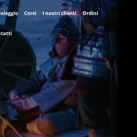
oleggio
Corsi
I nostri clienti
Ordini
tatti