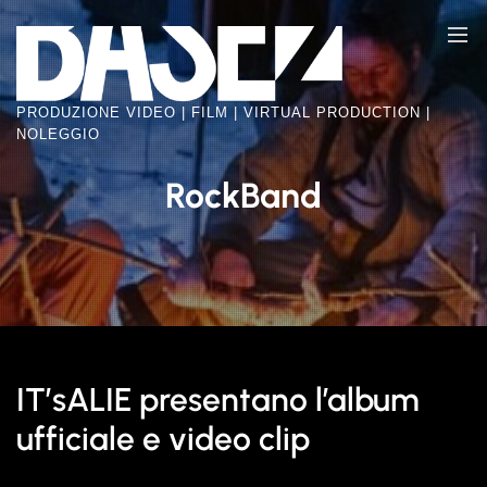
Skip
BASE2
to
VIDEO
the
FACTORY
content
PRODUZIONE VIDEO | FILM | VIRTUAL PRODUCTION |
NOLEGGIO
RockBand
IT’sALIE presentano l’album
ufficiale e video clip